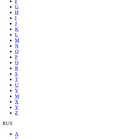
F
G
H
I
J
K
L
M
N
O
P
Q
R
S
T
U
V
W
X
Y
Z
RUS
А