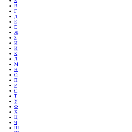
Б
В
Г
Д
Е
Ё
Ж
З
И
Й
К
Л
М
Н
О
П
Р
С
Т
У
Ф
Х
Ц
Ч
Ш