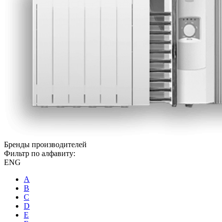
Бренды производителей
Фильтр по алфавиту:
ENG
A
B
C
D
E