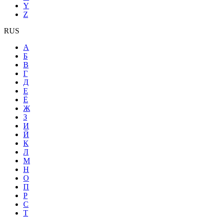
Y
Z
RUS
А
Б
В
Г
Д
Е
Ё
Ж
З
И
Й
К
Л
М
Н
О
П
Р
С
Т