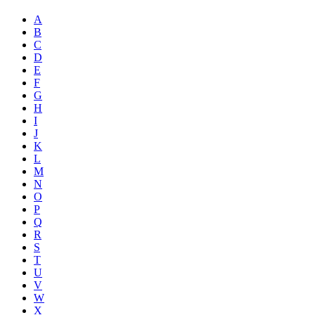
A
B
C
D
E
F
G
H
I
J
K
L
M
N
O
P
Q
R
S
T
U
V
W
X