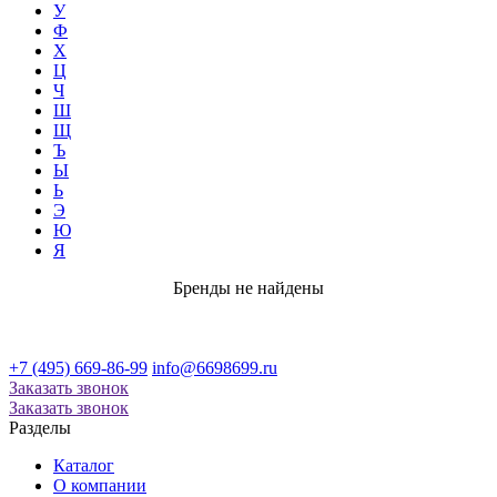
У
Ф
Х
Ц
Ч
Ш
Щ
Ъ
Ы
Ь
Э
Ю
Я
Бренды не найдены
+7 (495) 669-86-99
info@6698699.ru
Заказать звонок
Заказать звонок
Разделы
Каталог
О компании