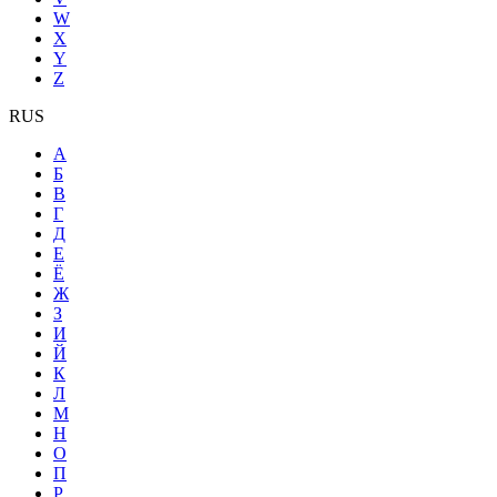
W
X
Y
Z
RUS
А
Б
В
Г
Д
Е
Ё
Ж
З
И
Й
К
Л
М
Н
О
П
Р