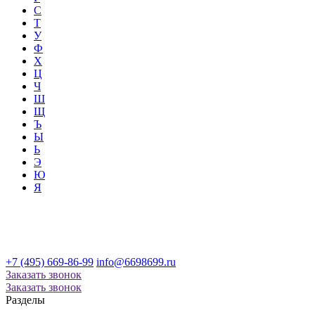
С
Т
У
Ф
Х
Ц
Ч
Ш
Щ
Ъ
Ы
Ь
Э
Ю
Я
+7 (495) 669-86-99
info@6698699.ru
Заказать звонок
Заказать звонок
Разделы