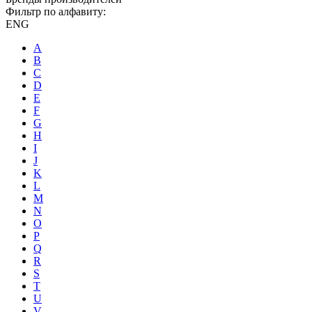
Фильтр по алфавиту:
ENG
A
B
C
D
E
F
G
H
I
J
K
L
M
N
O
P
Q
R
S
T
U
V