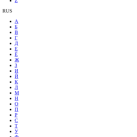
Z
RUS
А
Б
В
Г
Д
Е
Ё
Ж
З
И
Й
К
Л
М
Н
О
П
Р
С
Т
У
Ф