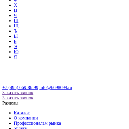
Х
Ц
Ч
Ш
Щ
Ъ
Ы
Ь
Э
Ю
Я
+7 (495) 669-86-99
info@6698699.ru
Заказать звонок
Заказать звонок
Разделы
Каталог
О компании
Профессионалам рынка
Услуги