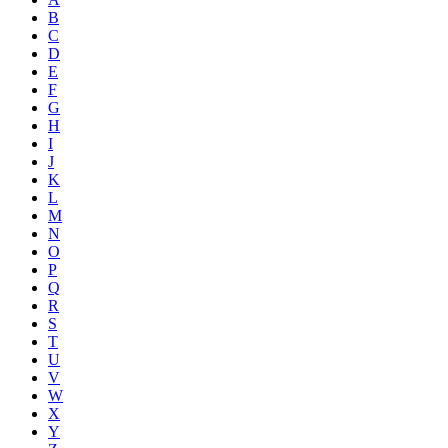
B
C
D
E
F
G
H
I
J
K
L
M
N
O
P
Q
R
S
T
U
V
W
X
Y