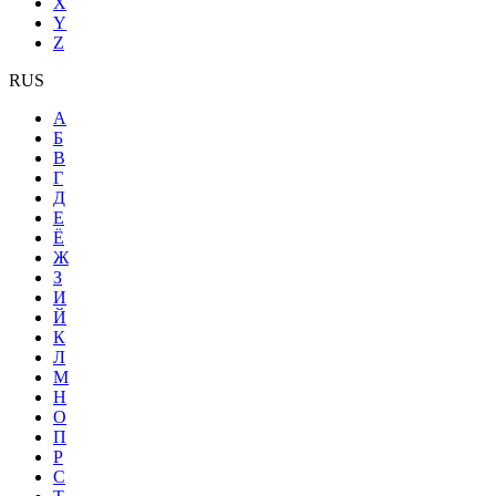
X
Y
Z
RUS
А
Б
В
Г
Д
Е
Ё
Ж
З
И
Й
К
Л
М
Н
О
П
Р
С