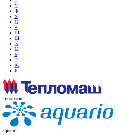
Т
У
Ф
Х
Ц
Ч
Ш
Щ
Ъ
Ы
Ь
Э
Ю
Я
Тепломаш
aquario