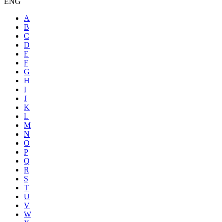
ENG
A
B
C
D
E
F
G
H
I
J
K
L
M
N
O
P
Q
R
S
T
U
V
W