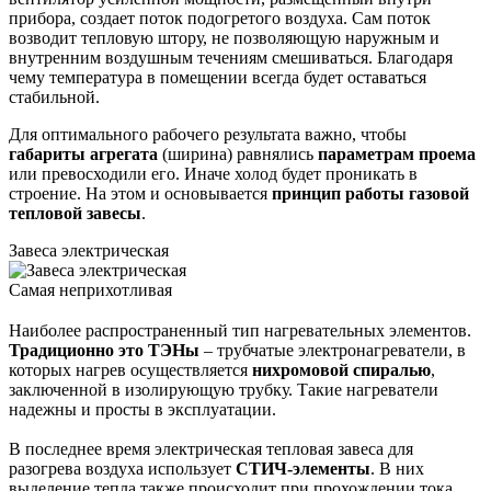
прибора, создает поток подогретого воздуха. Сам поток
возводит тепловую штору, не позволяющую наружным и
внутренним воздушным течениям смешиваться. Благодаря
чему температура в помещении всегда будет оставаться
стабильной.
Для оптимального рабочего результата важно, чтобы
габариты агрегата
(ширина) равнялись
параметрам проема
или превосходили его. Иначе холод будет проникать в
строение. На этом и основывается
принцип работы газовой
тепловой завесы
.
Завеса электрическая
Самая неприхотливая
Наиболее распространенный тип нагревательных элементов.
Традиционно это ТЭНы
– трубчатые электронагреватели, в
которых нагрев осуществляется
нихромовой спиралью
,
заключенной в изолирующую трубку. Такие нагреватели
надежны и просты в эксплуатации.
В последнее время электрическая тепловая завеса для
разогрева воздуха использует
СТИЧ-элементы
. В них
выделение тепла также происходит при прохождении тока