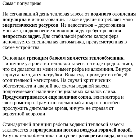
Самая популярная
На сегодняшний день тепловая завеса от
водяного отопления
популярна
в использовании. Такое изделие потребляет мало
энергетических ресурсов
. Из недостатков – дороговизна
монтажа, подключение к водопроводу требует решения
непростых задач
. Для стабильной работы калорифера
используется специальная автоматика, предусмотренная в
схеме устройства.
Основным
греющим блоком является теплообменник
.
Типичное устройство тепловой завесы на воде предполагает,
что он делается из меди и имеет ребра из алюминия. Внутри
корпуса находятся патрубки. Вода туда проходит из общей
отопительной магистрали. На случай критических
обстоятельств и аварий все схемы водяной завесы
подразумевают наличие специальных каналов слива.
Предусматривается еще наличие сопла
, вентилятора и
электромотора. Грамотно сделанный аппарат способен
прослужить длительное время, ничуть не страдая от
вероятной коррозии.
Стандартный принцип работы водяной тепловой завесы
заключается в
прогревании потока воздуха горячей водой
.
Внутрь теплообменника поступает
разогретая вода
, которая